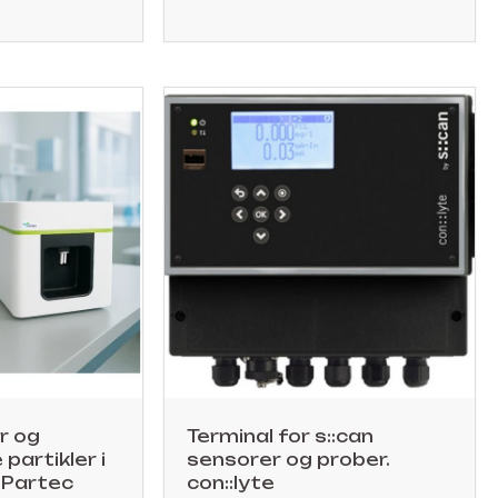
r og
Terminal for s::can
partikler i
sensorer og prober.
 Partec
con::lyte