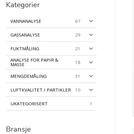
c
Kategorier
t
s
s
VANNANALYSE
67
e
a
r
GASSANALYSE
29
c
h
FUKTMÅLING
21
ANALYSE FOR PAPIR &
18
MASSE
MENGDEMÅLING
31
LUFTKVALITET / PARTIKLER
10
UKATEGORISERT
1
Bransje