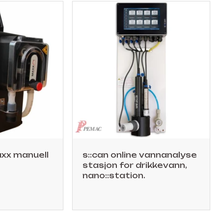
xx manuell
s::can online vannanalyse
stasjon for drikkevann,
nano::station.