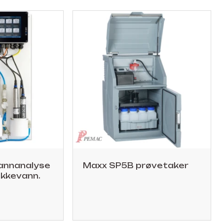
vannanalyse
Maxx SP5B prøvetaker
ikkevann.