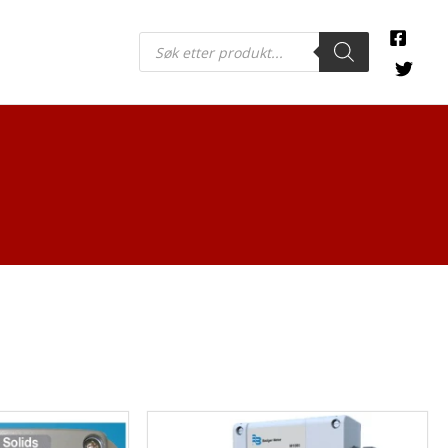
Products
search