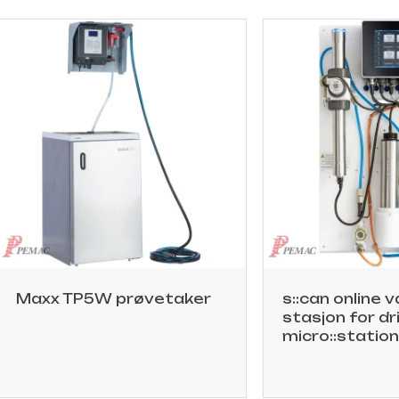
Maxx TP5W prøvetaker
s::can online 
stasjon for dr
micro::station