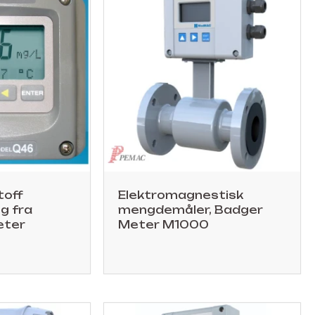
toff
Elektromagnestisk
g fra
mengdemåler, Badger
eter
Meter M1000