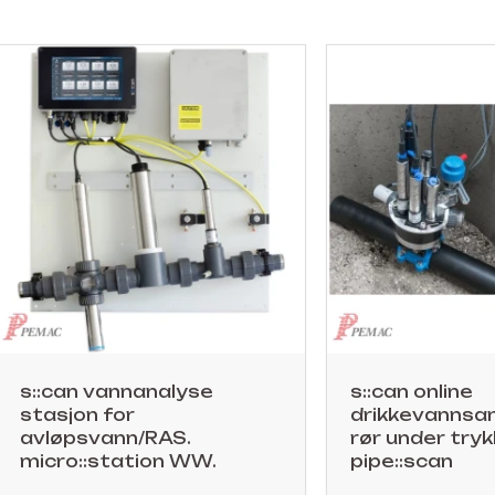
s::can vannanalyse
s::can online
stasjon for
drikkevannsan
avløpsvann/RAS.
rør under tryk
micro::station WW.
pipe::scan