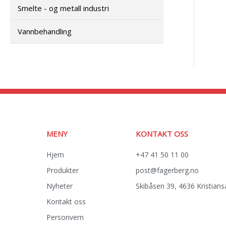
Smelte - og metall industri
Vannbehandling
MENY
KONTAKT OSS
Hjem
+47 41 50 11 00
Produkter
post@fagerberg.no
Nyheter
Skibåsen 39, 4636 Kristian
Kontakt oss
Personvern