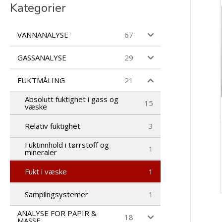
c
Kategorier
t
s
s
VANNANALYSE
67
e
a
r
GASSANALYSE
29
c
h
FUKTMÅLING
21
Absolutt fuktighet i gass og
15
væske
Relativ fuktighet
3
Fuktinnhold i tørrstoff og
1
mineraler
Fukt i væske
1
Samplingsystemer
1
ANALYSE FOR PAPIR &
18
MASSE