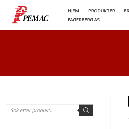
Hopp
HJEM
PRODUKTER
BR
rett
FAGERBERG AS
til
innholdet
P
r
o
d
u