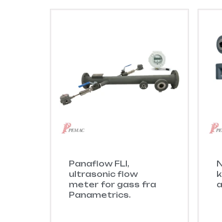
Panaflow FLI,
N
ultrasonic flow
k
meter for gass fra
a
Panametrics.