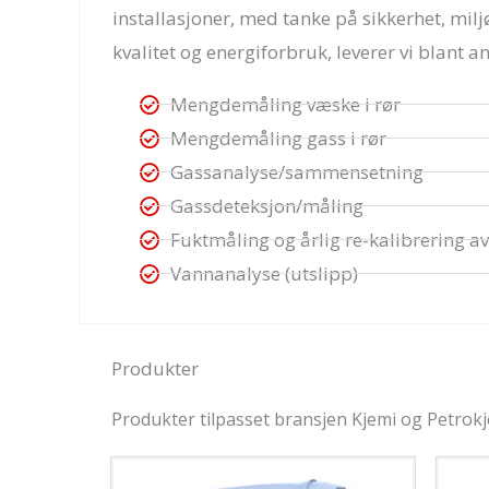
installasjoner, med tanke på sikkerhet, milj
kvalitet og energiforbruk, leverer vi blant an
Mengdemåling væske i rør
Mengdemåling gass i rør
Gassanalyse/sammensetning
Gassdeteksjon/måling
Fuktmåling og årlig re-kalibrering av
Vannanalyse (utslipp)
Produkter
Produkter tilpasset bransjen Kjemi og Petrokj