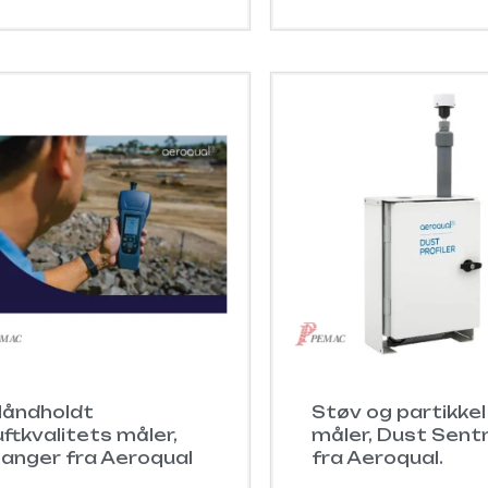
åndholdt
Støv og partikkel
uftkvalitets måler,
måler, Dust Sent
anger fra Aeroqual
fra Aeroqual.