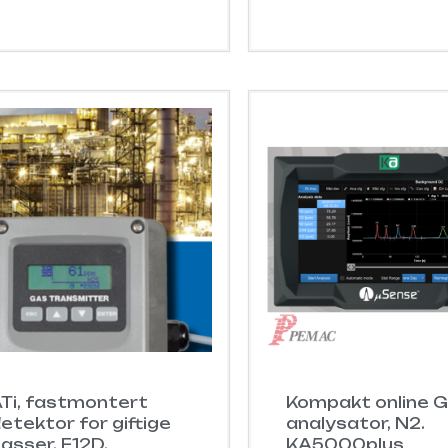
Ti, fastmontert
Kompakt online 
etektor for giftige
analysator, N2.
asser. F12D.
KA5000plus