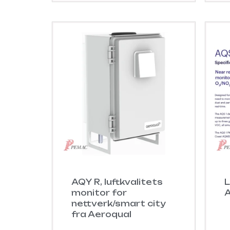
AQY R, luftkvalitets
L
monitor for
A
nettverk/smart city
fra Aeroqual