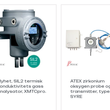
yhet, SIL2 termisk
ATEX zirkonium
onduktivitets gass
oksygen probe o
nalysator, XMTCpro.
transmitter, type
SYRE