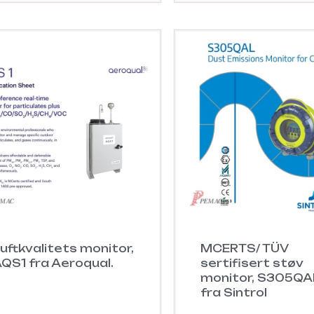
uftkvalitets monitor,
MCERTS/ TÜV
QS1 fra Aeroqual.
sertifisert støv
monitor, S305QA
fra Sintrol