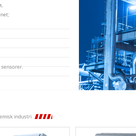
ø,
net;
 sensorer.
emisk industri