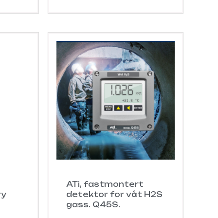
ATi, fastmontert
ry
detektor for våt H2S
gass. Q45S.