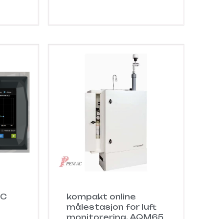
GC
kompakt online
målestasjon for luft
monitorering. AQM65