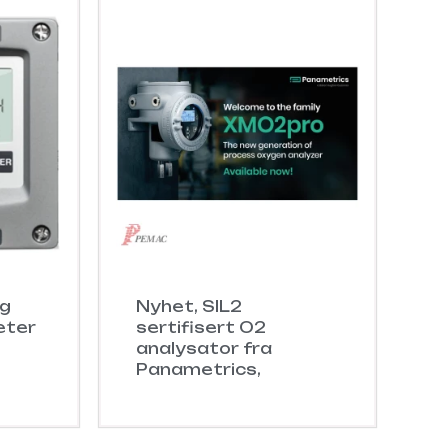
ng
Nyhet, SIL2
eter
sertifisert O2
analysator fra
Panametrics,
XMO2pro