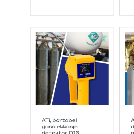
ATi, portabel
A
gasslekkasje
d
detektor. D16
g