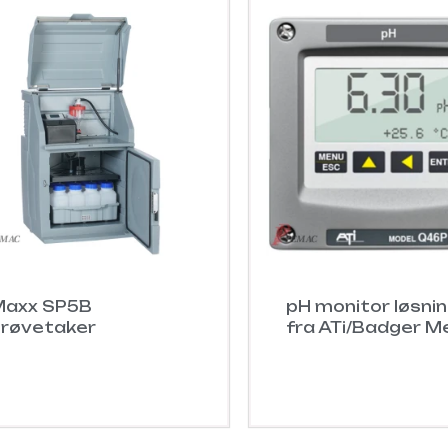
Maxx SP5B
pH monitor løsni
røvetaker
fra ATi/Badger M