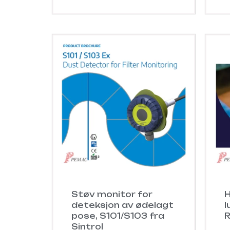
Støv monitor for
H
deteksjon av ødelagt
l
pose, S101/S103 fra
R
Sintrol