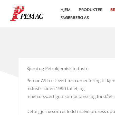
Hopp
HJEM
PRODUKTER
BR
rett
FAGERBERG AS
til
innholdet
Kjemi og Petrokjemisk industri
Pemac AS har levert instrumentering til kje
industri siden 1990 tallet, og
innehar svært god kompetanse og forståelse
Dette gjerne som et ledd i selve prosess op