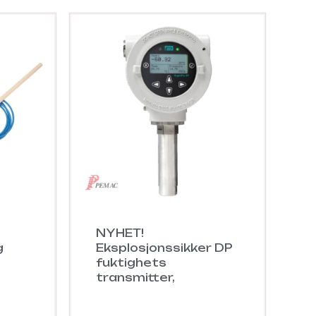
NYHET!
g
Eksplosjonssikker DP
fuktighets
transmitter,
HygroPro XP