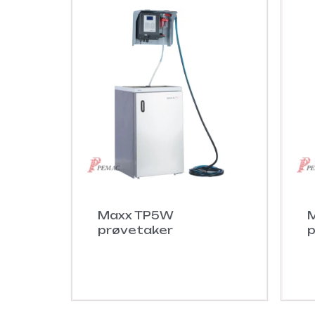
Maxx TP5W
prøvetaker
p