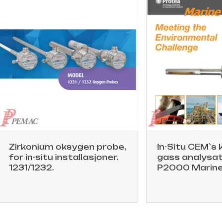
Zirkonium oksygen probe,
In-Situ CEM`s 
for in-situ installasjoner.
gass analysat
1231/1232.
P2000 Marine