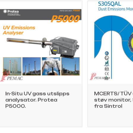
In-Situ UV gass utslipps
MCERTS/ TÜV s
analysator. Protea
støv monitor
P5000.
fra Sintrol