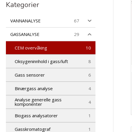
c
Kategorier
t
s
s
VANNANALYSE
67
e
a
r
GASSANALYSE
29
c
h
CEM overvåking
10
Oksygeninnhold i gass/luft
8
Gass sensorer
6
Binærgass analyse
4
Analyse generelle gass
4
komponenter
Biogass analysatorer
1
Gasskromatograf
1