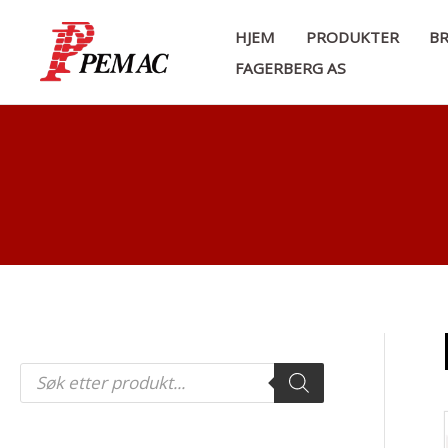
Hopp
HJEM
PRODUKTER
BR
rett
FAGERBERG AS
til
innholdet
P
r
o
d
u