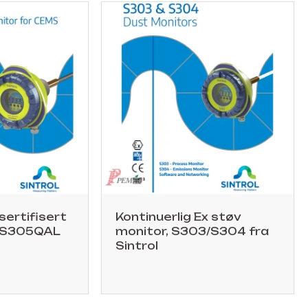
ertifisert
Kontinuerlig Ex støv
, S305QAL
monitor, S303/S304 fra
Sintrol