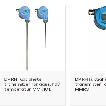
DP RH fuktighets
DP RH fuktigh
transmitter for gass, høy
transmitter f
temperatur. MMR101.
MMR31.