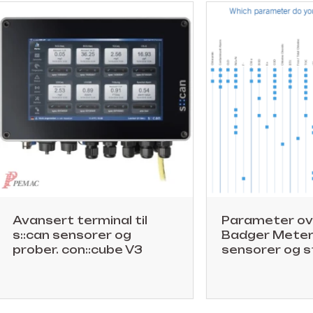
Avansert terminal til
Parameter ove
s::can sensorer og
Badger Meter/
prober. con::cube V3
sensorer og s