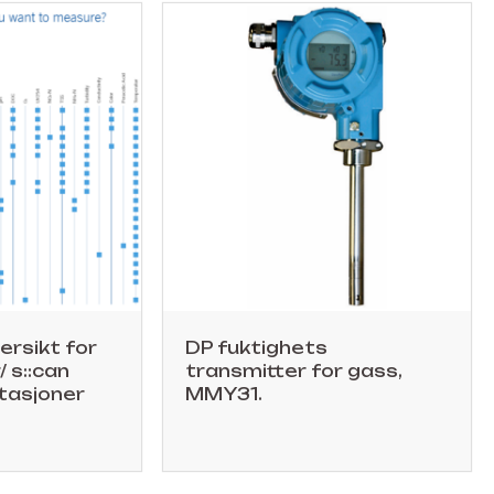
rsikt for
DP fuktighets
 s::can
transmitter for gass,
tasjoner
MMY31.