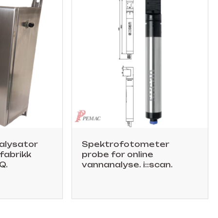
alysator
Spektrofotometer
 fabrikk
probe for online
Q.
vannanalyse. i::scan.