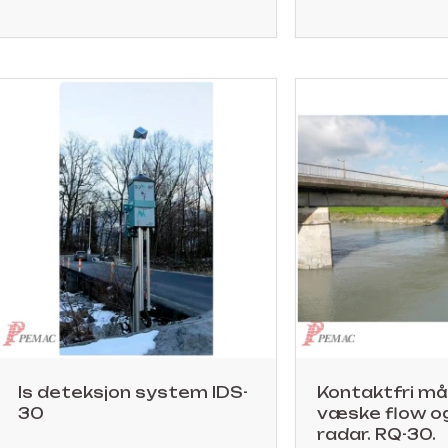
Is deteksjon system IDS-
Kontaktfri må
30
væske flow og
radar. RQ-30.