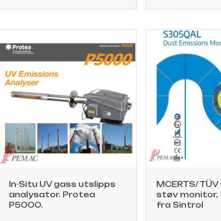
In-Situ UV gass utslipps
MCERTS/ TÜV s
analysator. Protea
støv monitor
P5000.
fra Sintrol