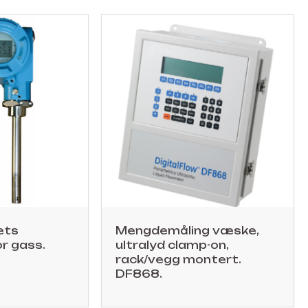
ets
Mengdemåling væske,
or gass.
ultralyd clamp-on,
rack/vegg montert.
DF868.