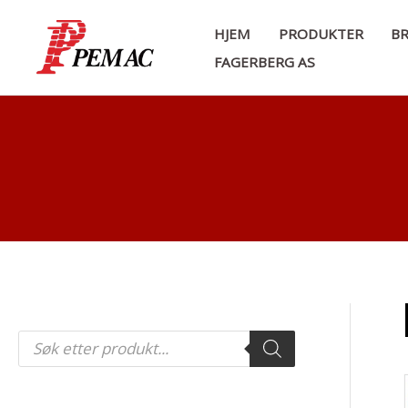
Hopp
HJEM
PRODUKTER
BR
rett
FAGERBERG AS
til
innholdet
P
r
o
d
u