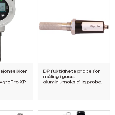
sjonssikker
DP fuktighets probe for
måling i gass,
HygroPro XP
aluminiumoksid. iq.probe.