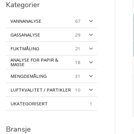
c
Kategorier
t
s
s
VANNANALYSE
67
e
a
r
GASSANALYSE
29
c
h
FUKTMÅLING
21
ANALYSE FOR PAPIR &
18
MASSE
MENGDEMÅLING
31
LUFTKVALITET / PARTIKLER
10
UKATEGORISERT
1
Bransje