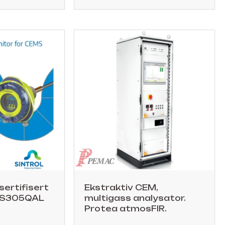
ertifisert
Ekstraktiv CEM,
, S305QAL
multigass analysator.
Protea atmosFIR.