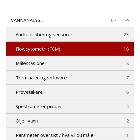
d
u
c
t
VANNANALYSE
67
s
s
Andre prober og sensorer
23
e
a
r
Flowcytometri (FCM)
18
c
h
Målestasjoner
8
Terminaler og software
7
Prøvetakere
6
Spektrometer prober
4
Olje i vann
2
Parameter oversikt / hva vil du måle
1