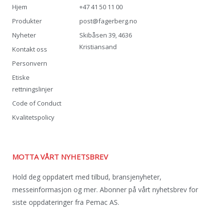
Hjem
+47 41 50 11 00
Produkter
post@fagerberg.no
Nyheter
Skibåsen 39, 4636
Kristiansand
Kontakt oss
Personvern
Etiske
rettningslinjer
Code of Conduct
Kvalitetspolicy
MOTTA VÅRT NYHETSBREV
Hold deg oppdatert med tilbud, bransjenyheter,
messeinformasjon og mer. Abonner på vårt nyhetsbrev for
siste oppdateringer fra Pemac AS.