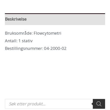
Beskrivelse
Bruksområde: Flowcytometri
Antall: 1 stativ
Bestillingsnummer: 04-2000-02
P
r
o