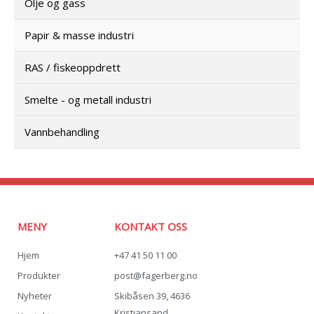
Olje og gass
Papir & masse industri
RAS / fiskeoppdrett
Smelte - og metall industri
Vannbehandling
MENY
KONTAKT OSS
Hjem
+47 41 50 11 00
Produkter
post@fagerberg.no
Nyheter
Skibåsen 39, 4636
Kristiansand