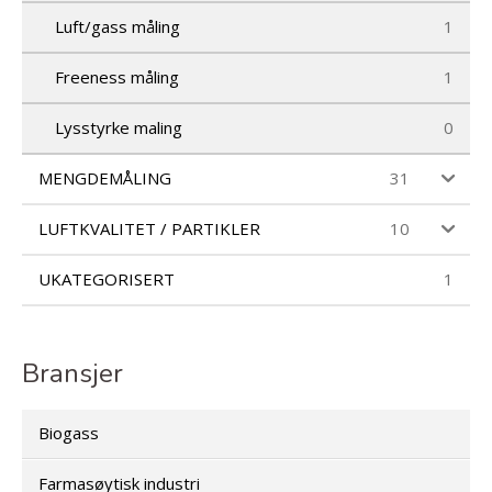
Luft/gass måling
1
Freeness måling
1
Lysstyrke maling
0
MENGDEMÅLING
31
LUFTKVALITET / PARTIKLER
10
UKATEGORISERT
1
Bransjer
Biogass
Farmasøytisk industri