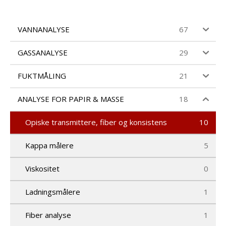
d
u
c
t
VANNANALYSE
67
s
s
GASSANALYSE
29
e
a
r
FUKTMÅLING
21
c
h
ANALYSE FOR PAPIR & MASSE
18
Opiske transmittere, fiber og konsistens
10
Kappa målere
5
Viskositet
0
Ladningsmålere
1
Fiber analyse
1