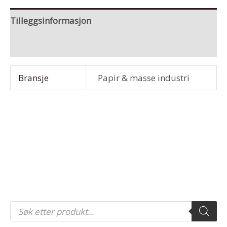
Tilleggsinformasjon
Vedlegg/dokumenter
Bransje
Papir & masse industri
P
r
o